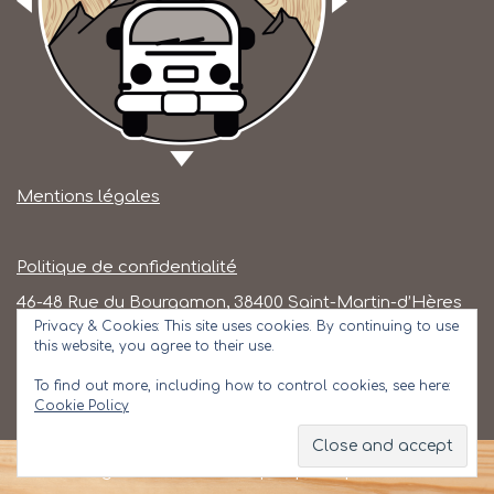
Mentions légales
Politique de confidentialité
46-48 Rue du Bourgamon, 38400 Saint-Martin-d’Hères
Privacy & Cookies: This site uses cookies. By continuing to use
this website, you agree to their use.
Tel 06 72 62 97 45
To find out more, including how to control cookies, see here:
Cookie Policy
Ouverture du lundi au vendredi de 9H à 17 h
Webdesign > Marion Villard | Propulsé par
WordPress