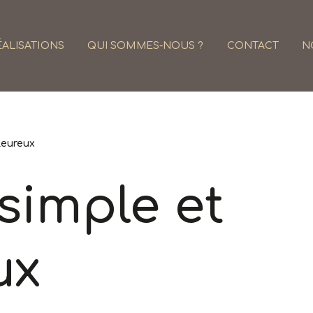
ALISATIONS
QUI SOMMES-NOUS ?
CONTACT
N
leureux
 simple et
ux