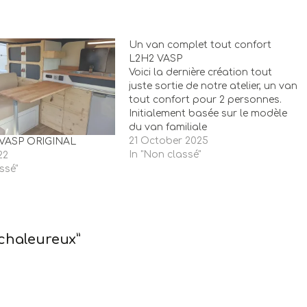
Un van complet tout confort
L2H2 VASP
Voici la dernière création tout
juste sortie de notre atelier, un van
tout confort pour 2 personnes.
Initialement basée sur le modèle
du van familiale
https://ideevan.fr/index.php/2024
21 October 2025
1 VASP ORIGINAL
/02/01/un-van-familiale/?
In "Non classé"
22
preview_id=1778&preview_nonce=e0
ssé"
53ef7663&preview=true&aiEnable
CheckShortcode=true, cet
aménagement combine la
technicité de l'agencement, la
qualité des matériaux et le cœur
 chaleureux”
de son artisan. - Le mobilier Cet
aménagement est complet…